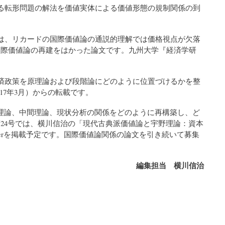
る転形問題の解法を価値実体による価値形態の規制関係の到
は、リカードの国際価値論の通説的理解では価格視点が欠落
国際価値論の再建をはかった論文です。九州大学『経済学研
済政策を原理論および段階論にどのように位置づけるかを整
17年3月）からの転載です。
理論、中間理論、現状分析の関係をどのように再構築し、ど
24号では、横川信治の「現代古典派価値論と宇野理論：資本
derを掲載予定です。国際価値論関係の論文を引き続いて募集
編集担当 横川信治