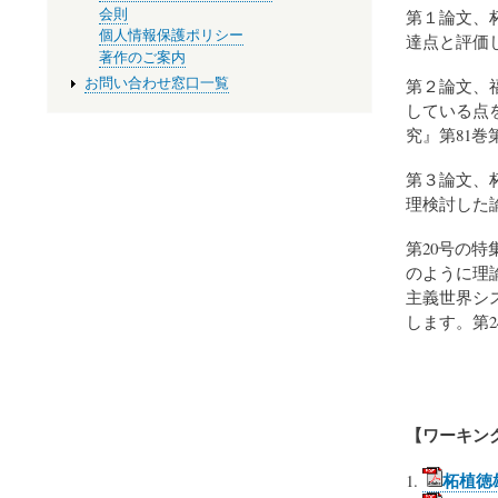
会則
第１論文、
個人情報保護ポリシー
達点と評価
著作のご案内
お問い合わせ窓口一覧
第２論文、
している点
究』第81巻
第３論文、
理検討した論
第20号の
のように理
主義世界シス
します。第
【ワーキン
柘植徳