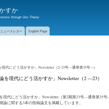
メ
かすか
イ
ン
onomics through Uno Theory
コ
ン
テ
期ニュースレター
English Page
ン
ツ
に
移
号
動
を現代にどう活かすか」
Newsletter
（2–23号—通巻第35号—)
論を現代にどう活かすか」
Newsletter（2 ―23）
を現代にどう活かすか」
Newsletter
（第2期第23号—通巻第35
階論に関する3本の投稿論文を掲載しています。