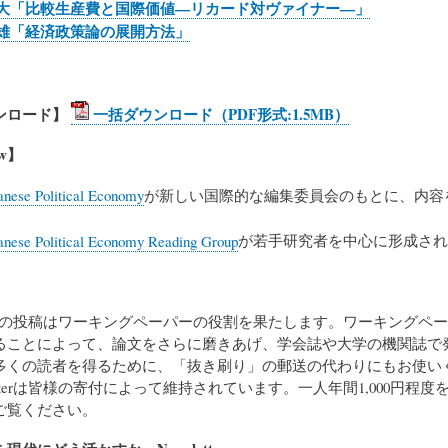
大「比較生産費と国際価値—リカード対ヴァイナー—」
雄「経済政策論の展開方法」
ンロード】
一括ダウンロード（PDF形式:1.5MB）
ew】
anese Political Economy
が新しい国際的な編集委員会のもとに、内容
anese Political Economy Reading Group
が若手研究者を中心に形成され
の投稿はワーキングペーパーの役割を果たします。ワーキングペー
ることによって、論文をさらに磨きあげ、学会誌や大学の機関誌で
多くの読者を得るために、「抜き刷り」の郵送の代わりにもお使い
letterは皆様の寄付によって維持されています。一人年間1,000
ご覧ください。