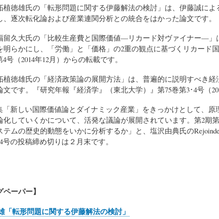
柘植徳雄氏の「転形問題に関する伊藤解法の検討」は、伊藤誠によ
し、逐次転化論および産業連関分析との統合をはかった論文です。
福留久大氏の「比較生産費と国際価値—リカード対ヴァイナー—」
を明らかにし、「労働」と「価格」の2重の観点に基づくリカード
第4号（2014年12月）からの転載です。
柘植徳雄氏の「経済政策論の展開方法」は、普遍的に説明すべき経
文です。『研究年報『経済学』（東北大学）』第75巻第3･4号（20
特集「新しい国際価値論とダイナミック産業」をきっかけとして、原
論化していくかについて、活発な議論が展開されています。第2期第
テムの歴史的動態をいかに分析するか」と、塩沢由典氏のRejoin
24号の投稿締め切りは２月末です。
グペーパー】
雄「転形問題に関する伊藤解法の検討」