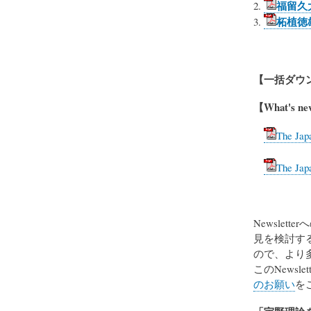
福留久
柘植徳
【一括ダウ
【What's n
The Jap
The Jap
Newsletter
へ
見を検討す
ので、より
このNews
のお願い
を