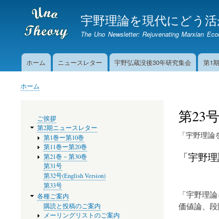
宇野理論を現代にどう活
The Uno Newsletter: Rejuvenating Marxian Ec
ホーム
ニュースレター
宇野弘蔵没後30年研究集会
第1
Main
navigation
ホーム
パ
ン
第23
メ
く
ご挨拶
ニ
ず
第2期ニュースレター
ュ
「宇野理論
第1巻ー第10巻
ー
第11巻ー第20巻
「宇野理
第21巻－第30巻
第31号
第32号(English Version)
第33号
「宇野理論
各種ご案内
価値論、段
購読と投稿のご案内
メーリングリストのご案内