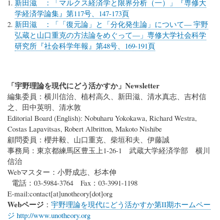
新田滋 ：「マルクス経済学と限界分析（一）」『専修大
学経済学論集』第117号、147-173頁
新田滋 ：「「復元論」と「分化発生論」について― 宇野
弘蔵と山口重克の方法論をめぐって―」専修大学社会科学
研究所『社会科学年報』第48号、169-191頁
「宇野理論を現代にどう活かすか」Newsletter
編集委員：横川信治、植村高久、新田滋、清水真志、吉村信
之、田中英明、清水敦
Editorial Board (English): Nobuharu Yokokawa, Richard Westra,
Costas Lapavitsas, Robert Albritton, Makoto Nishibe
顧問委員：櫻井毅、山口重克、柴垣和夫、伊藤誠
事務局：東京都練馬区豊玉上1-26-1 武蔵大学経済学部 横川
信治
Webマスター：小野成志、杉本伸
電話：03-5984-3764 Fax：03-3991-1198
E-mail:
contact
[at]
unotheory[dot]org
Webページ
：
宇野理論を現代にどう活かすか第II期ホームペー
ジ http://www.unotheory.org