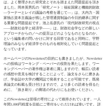
は、よく整理された研究史とそれを踏まえた問題提起を頂き
ました。岡本英男氏の「研究ノート：福祉国家と機能的財政
―ラーナーとレイの議論の考察を通じて―」は、大内力・国
家独占資本主義論が残した管理通貨制論の今日的継承に関す
る重要な問題提起です。池上岳彦氏の「現代財政研究の視点
――財政社会学と経済学――」は、財政社会学などの新しい
アプローチからの／への提言はどのようなものとなるのか、
という編集者の問いかけに対する回答であると同時に、宇野
理論のみならず経済学そのものを相対化していく問題提起と
なっています。
ホームページのNewsletterの目的にも書きましたが、Newsletter
への投稿はワーキング・ペーパーの役割を果たします。ワー
キングペーパーの著作権は著者に属しますので、幅広い読者
の感想や意見を検討することによって、論文をさらに磨きあ
げ、学会誌や大学の機関誌で発表することが可能です。既発
表論文の転載も受け付けますので、より多くの読者を得るた
めに、「抜き刷り」の郵送の代わりにもお使いください。
このNewsletterは皆様の寄付によって維持されています。一人
年間1,000円程度を目処にご寄付をいただければ幸いです。 詳