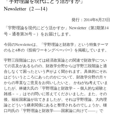
「宇野理論を現代にどう活かすか」
Newsletter（2 ―14）
発行：2014年6月23日
「宇野理論を現代にどう活かすか」Newsletter（第2期第14
号－通巻第26号－）をお届けします。
今回のNewsletterは、「宇野理論と財政学」という特集テーマ
のもと4本の《投稿ワーキングペーパー》を掲載しています。
宇野三段階論においては経済政策論との関連で財政学につい
ての言及があるものの、財政学分野からは宇野三段階論と適
合しなくて困ったという声がよく聞かれます。具体的にそれ
はどういうところにあったのかについて、財政学分野の方々
からの率直なご意見をお伺いしたいと、 かねがね考えていま
したが、林健久氏の「宇野理論と財政学－－個人的な経験と
雑感－－」はその問いに答えてくださいました。また、その
後、福祉国家論が出てきましたが、それは宇野理論、大内理
論とどういう継承関係にあると整理されるのでしょうか。樋
口均氏の「宇野理論と財政学――国家論に向けて――」で