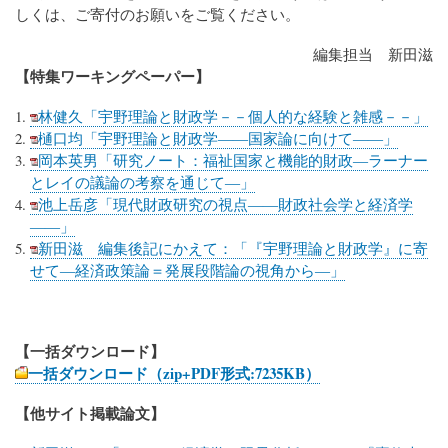
しくは、ご寄付のお願いをご覧ください。
編集担当 新田滋
【特集ワーキングペーパー】
林健久「宇野理論と財政学－－個人的な経験と雑感－－」
樋口均「宇野理論と財政学――国家論に向けて――」
岡本英男「研究ノート：福祉国家と機能的財政―ラーナー
とレイの議論の考察を通じて―」
池上岳彦「現代財政研究の視点――財政社会学と経済学
――」
新田滋 編集後記にかえて：「『宇野理論と財政学』に寄
せて―経済政策論＝発展段階論の視角から―」
【一括ダウンロード】
一括ダウンロード（zip+PDF形式:7235KB）
【他サイト掲載論文】