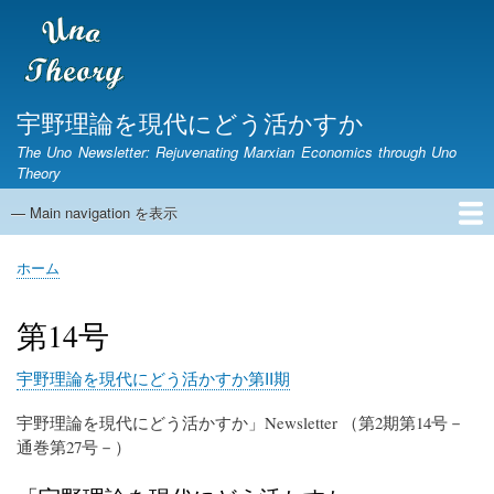
メ
イ
ン
コ
ン
宇野理論を現代にどう活かすか
テ
The Uno Newsletter: Rejuvenating Marxian Economics through Uno
ン
Theory
ツ
に
— Main navigation を表示
Main
移
navigation
動
ホーム
ニュースレター
宇野弘蔵没後30年研究集会
第1期ニュースレター
English Page
ホーム
パ
ン
第14号
く
ず
宇野理論を現代にどう活かすか第II期
宇野理論を現代にどう活かすか」Newsletter （第2期第14号－
通巻第27号－）