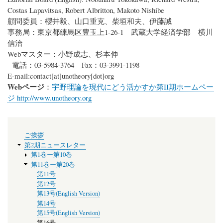
Costas Lapavitsas, Robert Albritton, Makoto Nishibe
顧問委員：櫻井毅、山口重克、柴垣和夫、伊藤誠
事務局：東京都練馬区豊玉上1-26-1 武蔵大学経済学部 横川
信治
Webマスター：小野成志、杉本伸
電話：03-5984-3764 Fax：03-3991-1198
E-mail:
contact
[at]
unotheory[dot]org
Webページ
：
宇野理論を現代にどう活かすか第II期ホームペー
ジ http://www.unotheory.org
メ
ご挨拶
ニ
第2期ニュースレター
ュ
第1巻ー第10巻
ー
第11巻ー第20巻
第11号
第12号
第13号(English Version)
第14号
第15号(English Version)
第16号