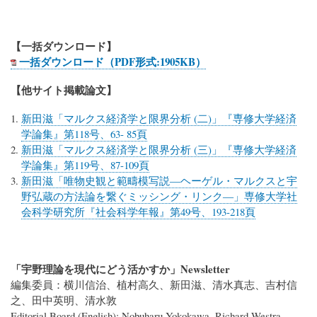
【一括ダウンロード】
一括ダウンロード（PDF形式:1905KB）
【他サイト掲載論文】
新田滋「マルクス経済学と限界分析 (二)」『専修大学経済
学論集』第118号、63- 85頁
新田滋「マルクス経済学と限界分析 (三)」『専修大学経済
学論集』第119号、87-109頁
新田滋「唯物史観と範疇模写説―ヘーゲル・マルクスと宇
野弘蔵の方法論を繋ぐミッシング・リンク―」専修大学社
会科学研究所『社会科学年報』第49号、193-218頁
「宇野理論を現代にどう活かすか」Newsletter
編集委員：横川信治、植村高久、新田滋、清水真志、吉村信
之、田中英明、清水敦
Editorial Board (English): Nobuharu Yokokawa, Richard Westra,