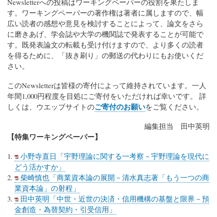
Newsletterへの投稿はワーキングペーパーの役割を果たしま
す。ワーキングペーパーの著作権は著者に属しますので、幅
広い読者の感想や意見を検討することによって、論文をさら
に磨きあげ、学会誌や大学の機関誌で発表することが可能で
す。既発表論文の転載も受け付けますので、より多くの読者
を得るために、「抜き刷り」の郵送の代わりにもお使いくだ
さい。
このNewsletterは皆様の寄付によって維持されています。一人
年間1,000円程度を目処にご寄付をいただければ幸いです。 詳
ご寄付のお願い
しくは、ウエッブサイトの
をご覧ください。
編集担当 田中英明
【特集ワーキングペーパー】
小野寺直日「宇野理論に関する一考察－宇野理論を現代に
どう活かすか」
柴崎慎也「商業資本論の展開－清水真志著「もう一つの商
業資本論」の射程」
田中英明「中世・近世の決済・信用機構の基盤と限界－預
金創造・為替契約・引受信用」