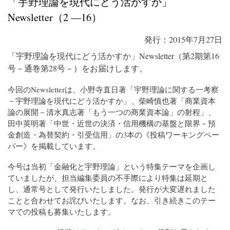
「宇野理論を現代にどう活かすか」
Newsletter（2 ―16）
発行：2015年7月27日
「宇野理論を現代にどう活かすか」Newsletter（第2期第16
号－通巻第28号－）をお届けします。
今回のNewsletterは、小野寺直日著「宇野理論に関する一考察
－宇野理論を現代にどう活かすか」、柴崎慎也著「商業資本
論の展開－清水真志著「もう一つの商業資本論」の射程」、
田中英明著「中世・近世の決済・信用機構の基盤と限界－預
金創造・為替契約・引受信用」の3本の《投稿ワーキングペー
パー》を掲載しています。
今号は当初「金融化と宇野理論」という特集テーマを企画し
ていましたが、担当編集委員の不手際により特集は延期と
し、通常号として発行いたしました。発行が大変遅れました
ことと合わせてお詫びいたします。なお、引き続きこのテー
マでの投稿も募集いたします。