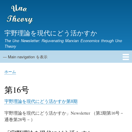
メ
イ
ン
コ
ン
宇野理論を現代にどう活かすか
テ
The Uno Newsletter: Rejuvenating Marxian Economics through Uno
ン
Theory
ツ
に
— Main navigation を表示
Main
移
navigation
動
ホーム
ニュースレター
宇野弘蔵没後30年研究集会
第1期ニュースレター
English Page
ホーム
パ
ン
第16号
く
ず
宇野理論を現代にどう活かすか第II期
宇野理論を現代にどう活かすか」Newsletter （第2期第16号－
通巻第28号－）